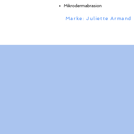
Mikrodermabrasion
Marke: Juliette Armand