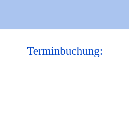
Mit der
U2
sind wir auch gut erreichbar.
Terminbuchung: