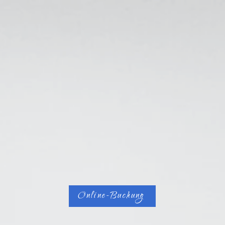
o
Gesichtsbehandlungen
Augenbraun/Wimpern
Haare
Online-Buchung